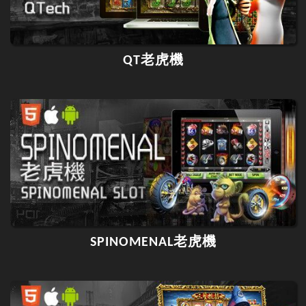
QT老虎機
SPINOMENAL老虎機