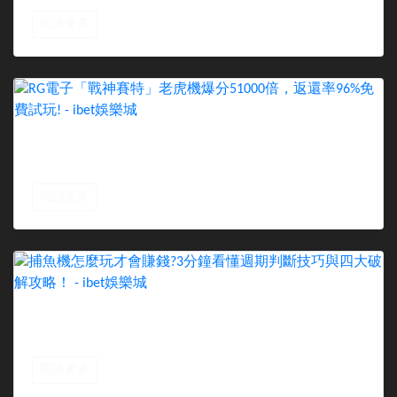
閱讀更多
RG電子「戰神賽特」老虎機爆分51000倍，返還率96%
免費試玩!
閱讀更多
捕魚機怎麼玩才會賺錢?3分鐘看懂週期判斷技巧與四
大破解攻略！
閱讀更多