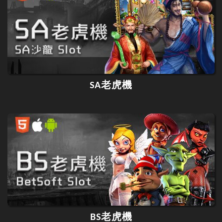
SA老虎機
BS老虎機