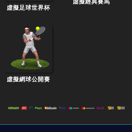
虛擬經典賽馬
虛擬足球世界杯
虛擬網球公開賽