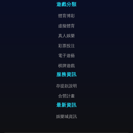
遊戲分類
體育博彩
虛擬體育
真人娛樂
彩票投注
電子遊藝
棋牌遊戲
服務資訊
存提款說明
合營計畫
最新資訊
娛樂城資訊